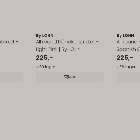
By LOHN
By LOHN
trikket -
All round håndkle strikket -
All round 
Light Pink | By LOHN
Spanish Gr
225,-
225,-
På lager
På lager
Kjøp