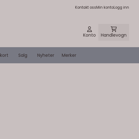
Kontakt oss
Min konto
Logg inn
Konto
Handlevogn
kort
Salg
Nyheter
Merker