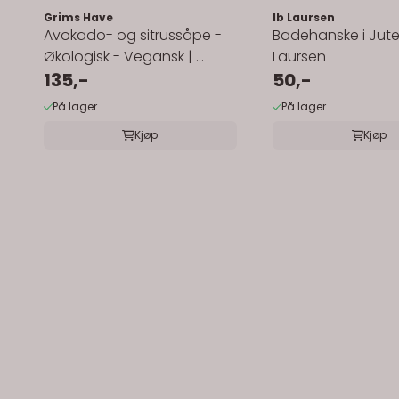
Grims Have
Ib Laursen
Avokado- og sitrussåpe -
Badehanske i Jute 
Økologisk - Vegansk | ...
Laursen
135,-
50,-
På lager
På lager
Kjøp
Kjøp