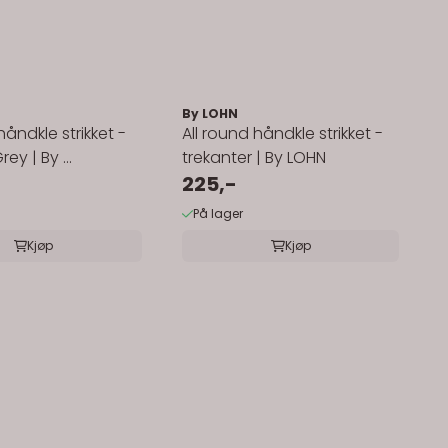
By LOHN
håndkle strikket -
All round håndkle strikket -
ey | By ...
trekanter | By LOHN
225,-
På lager
Kjøp
Kjøp