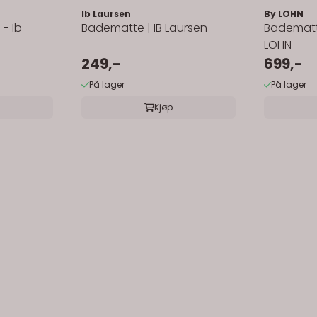
Ib Laursen
By LOHN
- Ib
Badematte | IB Laursen
Badematt
LOHN
249,-
699,-
På lager
På lager
Kjøp