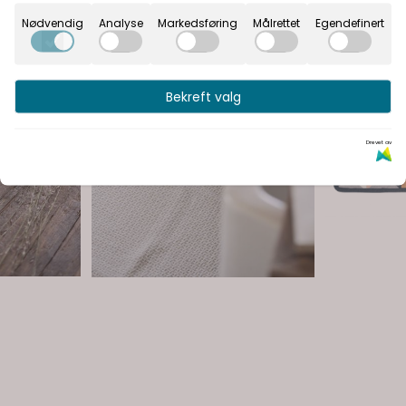
Nødvendig
Analyse
Markedsføring
Målrettet
Egendefinert
Bekreft valg
Drevet av