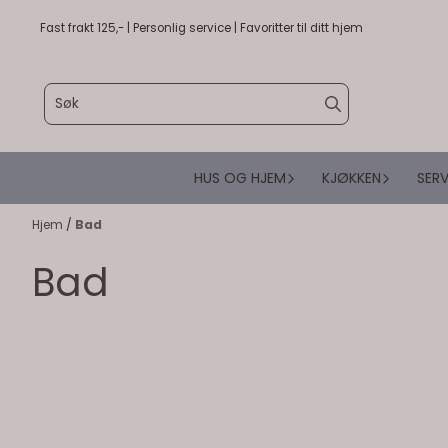
Hopp til innhold
Fast frakt 125,- | Personlig service | Favoritter til ditt hjem
HUS OG HJEM
KJØKKEN
SERV
Hjem
/
Bad
Bad