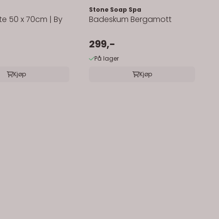
Stone Soap Spa
e 50 x 70cm | By
Badeskum Bergamott
299,-
På lager
Kjøp
Kjøp