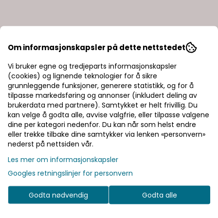
Ib Laursen
Ib Laursen
Altum klut - gammel rosa |
Altum klut
Om informasjonskapsler på dette nettstedet
IB Laursen
Laursen
65,-
65,-
Vi bruker egne og tredjeparts informasjonskapsler
(cookies) og lignende teknologier for å sikre
På lager
På lager
grunnleggende funksjoner, generere statistikk, og for å
tilpasse markedsføring og annonser (inkludert deling av
Kjøp
brukerdata med partnere). Samtykket er helt frivillig. Du
kan velge å godta alle, avvise valgfrie, eller tilpasse valgene
dine per kategori nedenfor. Du kan når som helst endre
eller trekke tilbake dine samtykker via lenken «personvern»
nederst på nettsiden vår.
Les mer om informasjonskapsler
Googles retningslinjer for personvern
Godta nødvendig
Godta alle