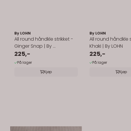
By LOHN
By LOHN
All round håndkle strikket -
All round håndkle s
Ginger Snap | By ...
Khaki | By LOHN
225,-
225,-
På lager
På lager
Kjøp
Kjøp