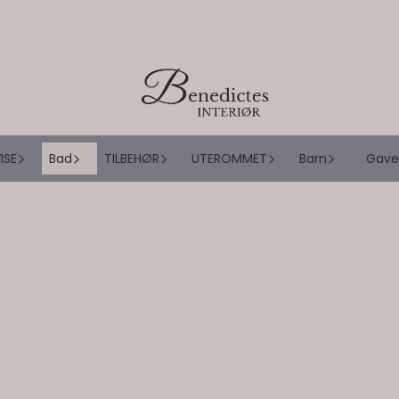
ISE
Bad
TILBEHØR
UTEROMMET
Barn
Gave