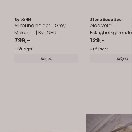
By LOHN
Stone Soap Spa
All round holder - Grey
Aloe vera –
Melange | By LOHN
Fuktighetsgivende
799,-
129,-
På lager
På lager
Kjøp
Kjøp