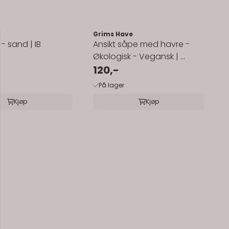
Grims Have
 - sand | IB
Ansikt såpe med havre -
Økologisk - Vegansk | ...
120,-
På lager
Kjøp
Kjøp