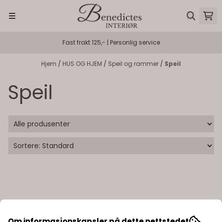
Hopp til innhold
Fast frakt 125,- | Personlig service
Hjem
/
HUS OG HJEM
/
Speil og rammer
/
Speil
Speil
Om informasjonskapsler på dette nettstedet