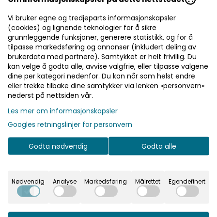
Vi bruker egne og tredjeparts informasjonskapsler
(cookies) og lignende teknologier for å sikre
grunnleggende funksjoner, generere statistikk, og for å
tilpasse markedsføring og annonser (inkludert deling av
brukerdata med partnere). Samtykket er helt frivillig. Du
kan velge å godta alle, avvise valgfrie, eller tilpasse valgene
dine per kategori nedenfor. Du kan når som helst endre
eller trekke tilbake dine samtykker via lenken «personvern»
nederst på nettsiden vår.
Les mer om informasjonskapsler
Googles retningslinjer for personvern
Godta nødvendig
Godta alle
Nkuku
Kiko speil rundt - lite |
Nødvendig
Analyse
Markedsføring
Målrettet
Egendefinert
Nkuku
499,-
På lager