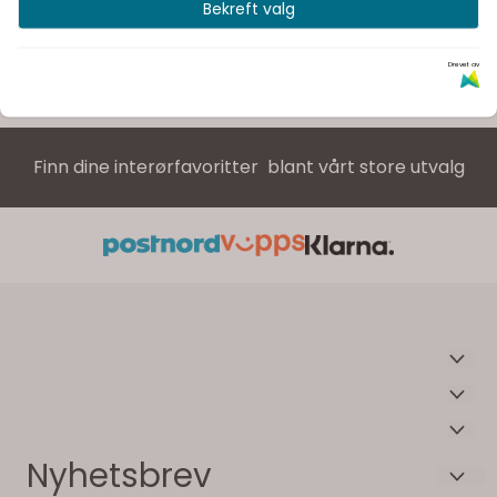
Bekreft valg
Kjøp
Drevet av
Finn dine interørfavoritter blant vårt store utvalg
BENEDICTES AS
Om oss
Steinevegen 44
Om oss
Nyhetsbrev
Salgsbetingelser
2665 Lesja