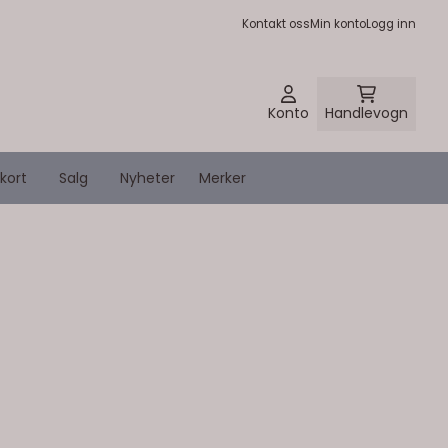
Kontakt oss
Min konto
Logg inn
Konto
Handlevogn
kort
Salg
Nyheter
Merker