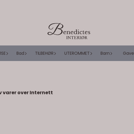
ISE
Bad
TILBEHØR
UTEROMMET
Barn
Gave
v varer over
Internett