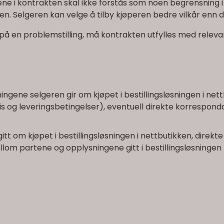
årene i kontrakten skal ikke forstås som noen begrensning
len. Selgeren kan velge å tilby kjøperen bedre vilkår enn
gen på en problemstilling, må kontrakten utfylles med rel
ngene selgeren gir om kjøpet i bestillingsløsningen i ne
ris og leveringsbetingelser), eventuell direkte korresp
t om kjøpet i bestillingsløsningen i nettbutikken, direk
om partene og opplysningene gitt i bestillingsløsningen f