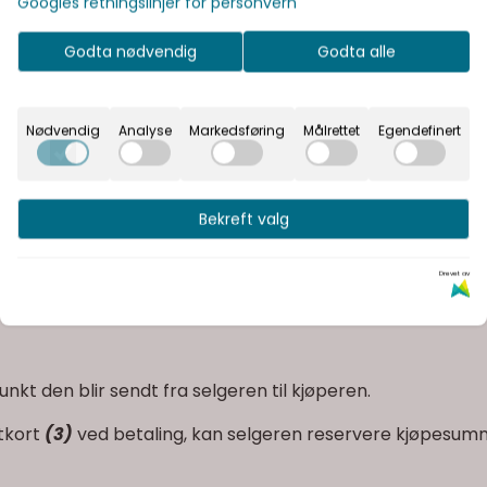
Googles retningslinjer for personvern
r forekommet skrive- eller tastefeil i tilbudet fra selgeren 
Godta nødvendig
Godta alle
rde ha innsett at det forelå en slik feil.
Nødvendig
Analyse
Markedsføring
Målrettet
Egendefinert
l selgeren uten ugrunnet opphold bekrefte ordren ved å s
Bekreft valg
reftelsen stemmer overens med bestillingen med hensyn ti
peren ta kontakt med selger så snart som mulig.
Drevet av
nkt den blir sendt fra selgeren til kjøperen.
tkort
(3)
ved betaling, kan selgeren reservere kjøpesummen