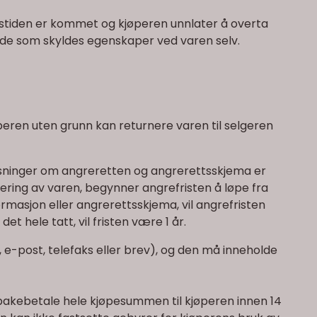
ingstiden er kommet og kjøperen unnlater å overta
 skade som skyldes egenskaper ved varen selv.
peren uten grunn kan returnere varen til selgeren
ysninger om angreretten og angrerettsskjema er
ring av varen, begynner angrefristen å løpe fra
masjon eller angrerettsskjema, vil angrefristen
t hele tatt, vil fristen være 1 år.
 e-post, telefaks eller brev), og den må inneholde
tilbakebetale hele kjøpesummen til kjøperen innen 14