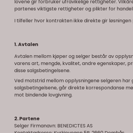
lovene gir forbruker ufravikelige rettigheter. Vilk
partenes viktigste rettigheter og plikter for hande
I tilfeller hvor kontrakten ikke direkte gir løsnin
1. Avtalen
Avtalen mellom kjøper og selger består av opplysni
varens art, mengde, kvalitet, andre egenskaper, p
disse salgsbetingelsene.
Ved motstrid mellom opplysningene selgeren har git
salgsbetingelsene, går direkte korrespondanse mell
mot bindende lovgivning.
2. Partene
Selger Firmanavn: BENEDICTES AS
Kontaktadresse: Kyrkjevegen 5B, 2660 Dombås