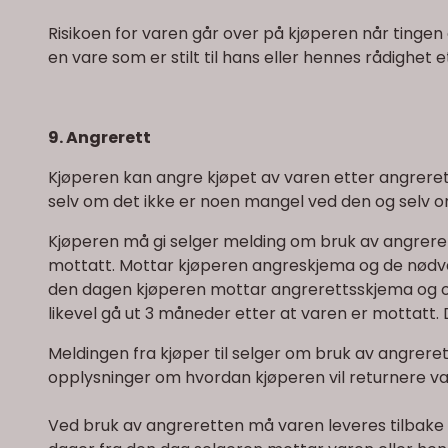
Risikoen for varen går over på kjøperen når tingen 
en vare som er stilt til hans eller hennes rådighet 
9
. Angrerett
Kjøperen kan angre kjøpet av varen etter angrer
selv om det ikke er noen mangel ved den og selv om
Kjøperen må gi selger melding om bruk av angrere
mottatt. Mottar kjøperen angreskjema og de nødve
den dagen kjøperen mottar angrerettsskjema og oppl
likevel gå ut 3 måneder etter at varen er mottatt. D
Meldingen fra kjøper til selger om bruk av angrere
opplysninger om hvordan kjøperen vil returnere var
Ved bruk av angreretten må varen leveres tilbake til