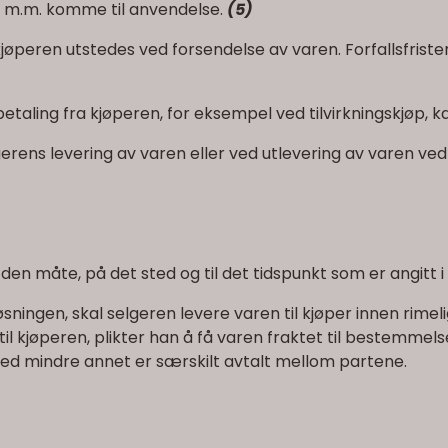
øp m.m. komme til anvendelse.
(5)
 kjøperen utstedes ved forsendelse av varen. Forfallsfrist
etaling fra kjøperen, for eksempel ved tilvirkningskjøp, 
gerens levering av varen eller ved utlevering av varen v
 den måte, på det sted og til det tidspunkt som er angitt i 
øsningen, skal selgeren levere varen til kjøper innen rimeli
til kjøperen, plikter han å få varen fraktet til bestemmel
d mindre annet er særskilt avtalt mellom partene.