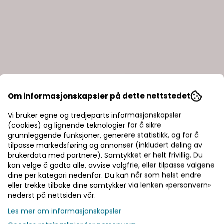
Om informasjonskapsler på dette nettstedet
erverdiavgift.
Vi bruker egne og tredjeparts informasjonskapsler
(cookies) og lignende teknologier for å sikre
betale, inklusive alle avgifter (merverdiavgift, toll, og 
grunnleggende funksjoner, generere statistikk, og for å
tilpasse markedsføring og annonser (inkludert deling av
ing av de enkelte elementene i totalprisen, gis i bestillin
brukerdata med partnere). Samtykket er helt frivillig. Du
elges uten tillegg av merverdiavgift.
(1)
kan velge å godta alle, avvise valgfrie, eller tilpasse valgene
dine per kategori nedenfor. Du kan når som helst endre
eller trekke tilbake dine samtykker via lenken «personvern»
nederst på nettsiden vår.
Les mer om informasjonskapsler
 bestilling er mottatt av selgeren.