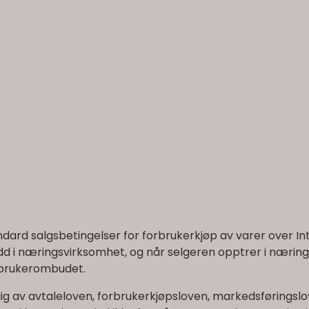
dard salgsbetingelser for forbrukerkjøp av varer over In
edd i næringsvirksomhet, og når selgeren opptrer i nærin
rbrukerombudet.
ig av avtaleloven, forbrukerkjøpsloven, markedsføringslo