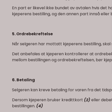
En part er likevel ikke bundet av avtalen hvis det ha
kjøperens bestilling, og den annen part innså eller bu
5. Ordrebekreftelse
Når selgeren har mottatt kjøperens bestilling, ska
Det anbefales at kjøperen kontrollerer at ordrebek
mellom bestillingen og ordrebekreftelsen, bør kjø
6. Betaling
Selgeren kan kreve betaling for varen fra det tidspu
Dersom kjøperen bruker kredittkort
(2)
eller debe
bestillingen.
(4)