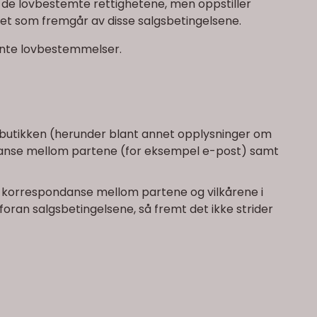
 i de lovbestemte rettighetene, men oppstiller
 det som fremgår av disse salgsbetingelsene.
evante lovbestemmelser.
ttbutikken (herunder blant annet opplysninger om
ondanse mellom partene (for eksempel e-post) samt
te korrespondanse mellom partene og vilkårene i
oran salgsbetingelsene, så fremt det ikke strider