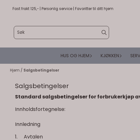
Hopp til innhold
Fast frakt 125,- | Personlig service | Favoritter til ditt hjem
HUS OG HJEM
KJØKKEN
SERV
Hjem
/
Salgsbetingelser
Salgsbetingelser
Standard salgsbetingelser for forbrukerkjøp a
Innholdsfortegnelse:
Innledning
1. Avtalen