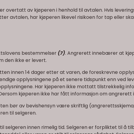
er overtatt av kjøperen i henhold til avtalen. Hvis lever
etter avtalen, har kjøperen likevel risikoen for tap eller
ettslovens bestemmelser
(7)
. Angrerett innebærer at kjø
 den ikke er levert.
tten innen 14 dager etter at varen, de foreskrevne oppl
ndige opplysningene på et senere tidspunkt enn ved leve
ysningene. Har kjøperen ikke mottatt tilstrekkelig infor
ersom kjøperen ikke har fått informasjon om angrerett i de
tten bør av bevishensyn være skriftlig (angrerettsskjema,
en til selgeren.
 selgeren innen rimelig tid. Selgeren er forpliktet til å 