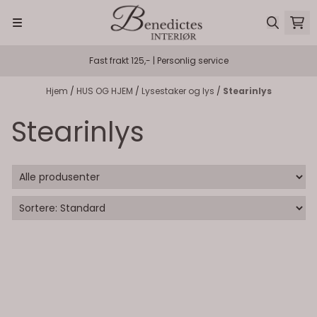
Hopp til innhold
Fast frakt 125,- | Personlig service
Hjem
/
HUS OG HJEM
/
Lysestaker og lys
/
Stearinlys
Stearinlys