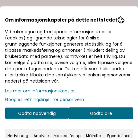
Ib Laursen
Ib Laursen
Om informasjonskapsler på dette nettstedet
Bedelys Rustikk - hvit
Bedelys Rustikk -
karamel
Vi bruker egne og tredjeparts informasjonskapsler
75,-
75,-
(cookies) og lignende teknologier for å sikre
grunnleggende funksjoner, generere statistikk, og for å
På lager
På lager
tilpasse markedsføring og annonser (inkludert deling av
brukerdata med partnere). Samtykket er helt frivillig. Du
Kjøp
Kjøp
kan velge å godta alle, avvise valgfrie, eller tilpasse valgene
dine per kategori nedenfor. Du kan når som helst endre
eller trekke tilbake dine samtykker via lenken «personvern»
nederst på nettsiden vår.
Les mer om informasjonskapsler
Googles retningslinjer for personvern
Godta nødvendig
Godta alle
Nødvendig
Analyse
Markedsføring
Målrettet
Egendefinert