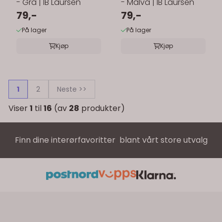
- Grå | IB Laursen
- Malva | IB Laursen
79,-
79,-
På lager
På lager
Kjøp
Kjøp
1
2
Neste >>
Viser
1
til
16
(av
28
produkter)
Finn dine interørfavoritter blant vårt store utvalg