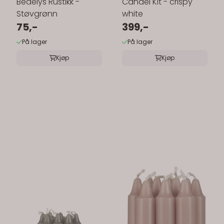
Bedelys Rustikk -
Candel Kit - crispy
Støvgrønn
white
75,-
399,-
På lager
På lager
Kjøp
Kjøp