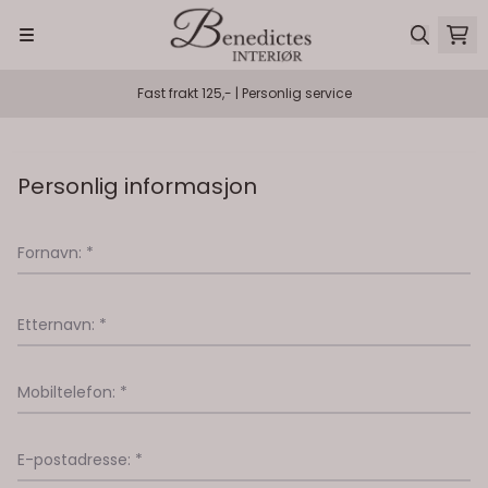
Hopp til innhold
Fast frakt 125,- | Personlig service
Personlig informasjon
Fornavn: *
Etternavn: *
Mobiltelefon: *
E-postadresse: *