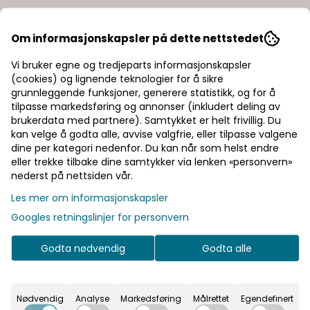
Leveringsadresse
Om informasjonskapsler på dette nettstedet
Vi bruker egne og tredjeparts informasjonskapsler
(cookies) og lignende teknologier for å sikre
Adresse: *
grunnleggende funksjoner, generere statistikk, og for å
tilpasse markedsføring og annonser (inkludert deling av
brukerdata med partnere). Samtykket er helt frivillig. Du
Postnummer: *
kan velge å godta alle, avvise valgfrie, eller tilpasse valgene
dine per kategori nedenfor. Du kan når som helst endre
eller trekke tilbake dine samtykker via lenken «personvern»
Poststed: *
nederst på nettsiden vår.
Les mer om informasjonskapsler
Land: *
Googles retningslinjer for personvern
Godta nødvendig
Godta alle
Nyhetsbrev
Meld deg på nyhetsbrevet vårt for å få oppdateringer fra oss.
Nødvendig
Analyse
Markedsføring
Målrettet
Egendefinert