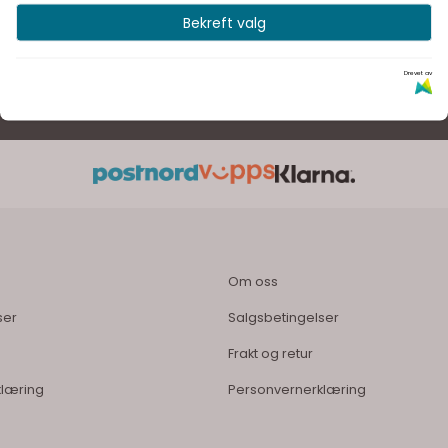
Bekreft valg
Drevet av
Finn dine interørfavoritter blant vårt store utvalg
Om oss
ser
Salgsbetingelser
Frakt og retur
klæring
Personvernerklæring