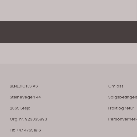
BENEDICTES AS
Om oss
Steinevegen 44
Salgsbetingel
2665 Lesja
Frakt og retur
Org. nr. 923035893
Personverner
Tlf:
+47 47651816