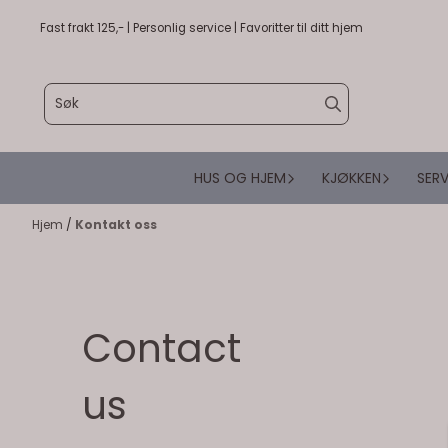
Hopp til innhold
Fast frakt 125,- | Personlig service | Favoritter til ditt hjem
HUS OG HJEM
KJØKKEN
SERV
Hjem
/
Kontakt oss
Contact
us