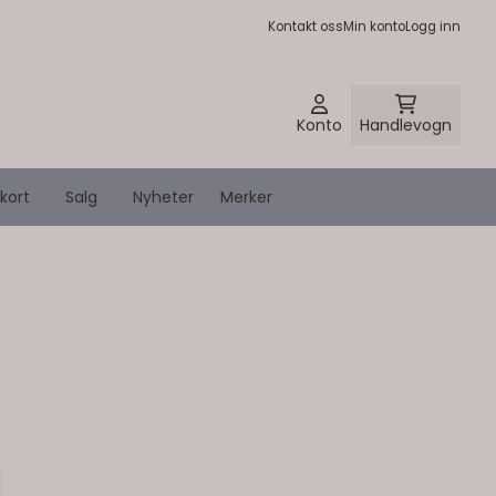
Kontakt oss
Min konto
Logg inn
Konto
Handlevogn
kort
Salg
Nyheter
Merker