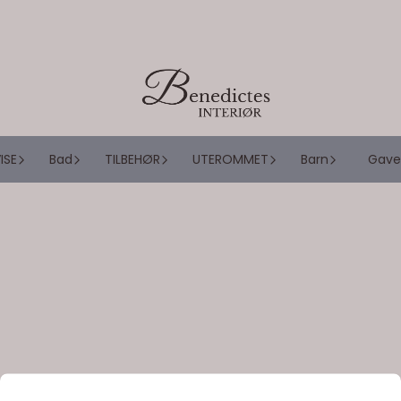
ISE
Bad
TILBEHØR
UTEROMMET
Barn
Gave