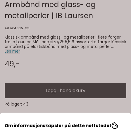
Armbånd med glass- og
metallperler | IB Laursen
Art.nr:
4935-99
Klassisk armbånd med glass- og metallperler i flere farger
fra Ib Laursen Mål: one size/Ø: 5,5 6 assorterte farger Klassisk
armbånd på elastiskbånd med glass- og metallperler.
Ønsker du en spesiell kombinasjon gi beskjed i
Les mer
kommentarfeltet ved nettbestilling.
49,-
Legg i handlekurv
På lager
: 43
Om informasjonskapsler på dette nettstedet