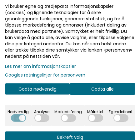
Fast fraktpris
Vi bruker egne og tredjeparts informasjonskapsler
(cookies) og lignende teknologier for å sikre
Kvalitetsprodukter
grunnleggende funksjoner, generere statistikk, og for å
tilpasse markedsføring og annonser (inkludert deling av
brukerdata med partnere). Samtykket er helt frivillig. Du
Informasjon
kan velge å godta alle, avvise valgfrie, eller tilpasse valgene
dine per kategori nedenfor. Du kan når som helst endre
eller trekke tilbake dine samtykker via lenken «personvern»
Klassisk armbånd med glass- og metallperler i
nederst på nettsiden vår.
flere farger fra Ib Laursen
Les mer om informasjonskapsler
Mål: one size/Ø: 5,5
Googles retningslinjer for personvern
6 assorterte farger
Godta nødvendig
Godta alle
Klassisk armbånd på elastiskbånd med glass- og
metallperler.
Nødvendig
Analyse
Markedsføring
Målrettet
Egendefinert
Ønsker du en spesiell kombinasjon gi beskjed i
kommentarfeltet ved nettbestilling.
Bekreft valg
Produsent