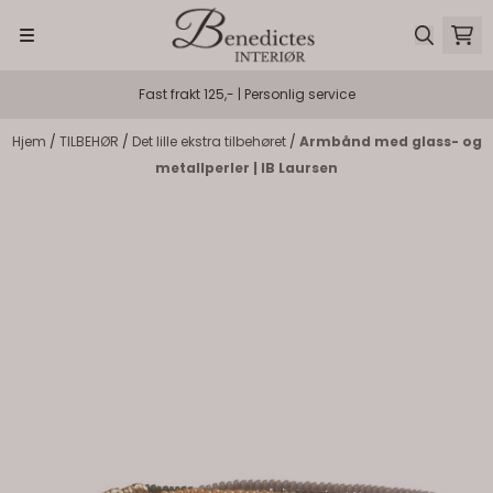
Hopp til innhold
Fast frakt 125,- | Personlig service
Hjem
/
TILBEHØR
/
Det lille ekstra tilbehøret
/
Armbånd med glass- og
metallperler | IB Laursen