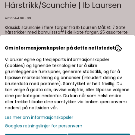
Hårstrikk/Scunchie | Ib Laursen
Art.nr:
4406-99
Klassisk scrunchie i flere farger fra Ib Laursen Mål: Ø: 7 Søte
hårstrikker med bomullsstoff i delikate farger. 25 assorterte
farger i bommullstoff Ønsker du en spesiell farge gi beskjed
ved nettbestilling.
Les mer
Om informasjonskapsler på dette nettstedet
20,-
Vi bruker egne og tredjeparts informasjonskapsler
(cookies) og lignende teknologier for å sikre
grunnleggende funksjoner, generere statistikk, og for å
tilpasse markedsføring og annonser (inkludert deling av
Legg i handlekurv
brukerdata med partnere). Samtykket er helt frivillig. Du
kan velge å godta alle, avvise valgfrie, eller tilpasse valgene
dine per kategori nedenfor. Du kan når som helst endre
På lager
: 30
eller trekke tilbake dine samtykker via lenken «personvern»
nederst på nettsiden vår.
Les mer om informasjonskapsler
Fast fraktpris
Googles retningslinjer for personvern