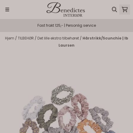
Hopp til innhold
Fast frakt 125,- | Personlig service
Hjem
/
TILBEHØR
/
Det lille ekstra tilbehøret
/
Hårstrikk/Scunchie | Ib
Laursen