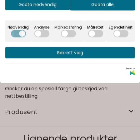
Kvalitetsprodukter
Godta nødvendig
Godta alle
Informasjon
Nødvendig
Analyse
Markedsføring
Målrettet
Egendefinert
Klassisk scrunchie i flere farger fra Ib Laursen
Mål: Ø: 7
Bekreft valg
Søte hårstrikker med bomullsstoff i delikate farger.
Drevet av
25 assorterte farger i bommullstoff
Ønsker du en spesiell farge gi beskjed ved
nettbestilling.
Produsent
Lignende produkter